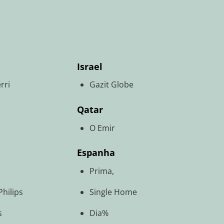
Israel
rri
Gazit Globe
Qatar
O Emir
Espanha
Prima,
Philips
Single Home
s
Dia%