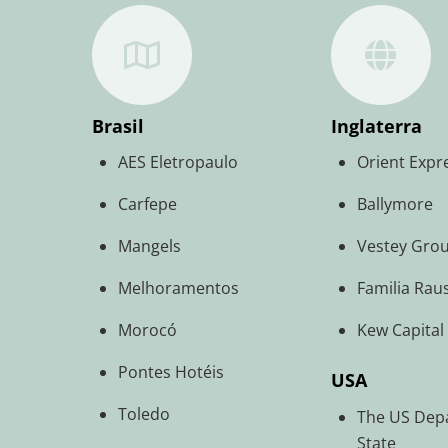
Brasil
Inglaterra
AES Eletropaulo
Orient Expr
Carfepe
Ballymore
Mangels
Vestey Gro
Melhoramentos
Familia Rau
Morocó
Kew Capital
Pontes Hotéis
USA
Toledo
The US Dep
State