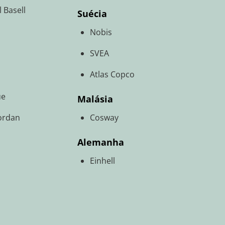
 Basell
Suécia
Nobis
SVEA
Atlas Copco
ue
Malásia
ordan
Cosway
m
Alemanha
Einhell