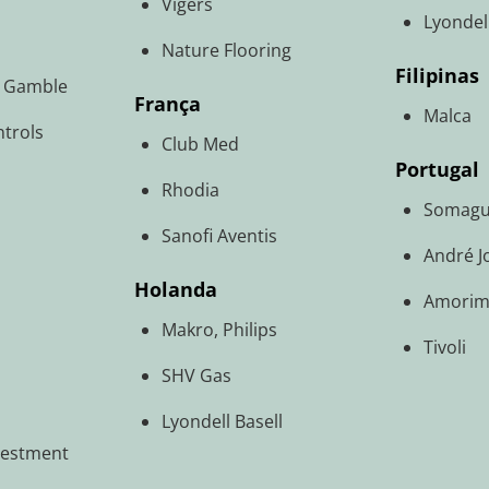
Vigers
Lyondell
Nature Flooring
Filipinas
d Gamble
França
Malca
trols
Club Med
Portugal
Rhodia
Somag
Sanofi Aventis
André J
Holanda
Amori
Makro, Philips
Tivoli
SHV Gas
Lyondell Basell
vestment