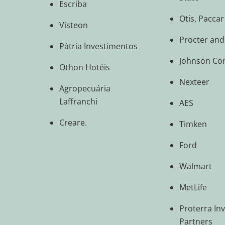
Escriba
Otis, Paccar
Visteon
Procter an
Pátria Investimentos
Johnson Con
Othon Hotéis
Nexteer
Agropecuária
Laffranchi
AES
Creare.
Timken
Ford
Walmart
MetLife
Proterra In
Partners