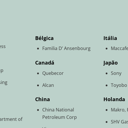
Bélgica
Itália
ess
Familia D’ Ansenbourg
Maccafe
Canadá
Japão
up
Quebecor
Sony
sing
Alcan
Toyobo
China
Holanda
China National
Makro, 
Petroleum Corp
artment of
SHV Ga