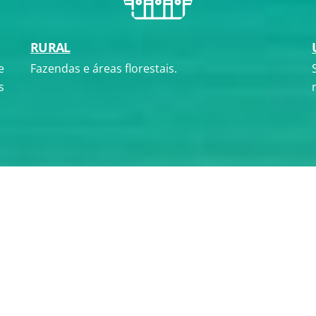
RURAL
e
Fazendas e
áreas florestais.
s