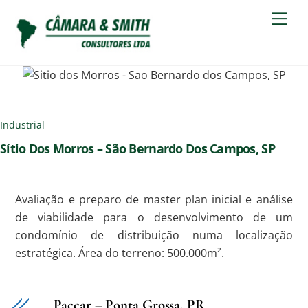
Skip
Men
to
content
Industrial
Sítio Dos Morros – São Bernardo Dos Campos, SP
Avaliação e preparo de master plan inicial e análise
de viabilidade para o desenvolvimento de um
condomínio de distribuição numa localização
estratégica. Área do terreno: 500.000m².
Paccar – Ponta Grossa, PR