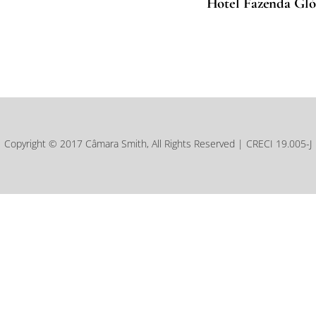
Hotel Fazenda Glór
Copyright © 2017 Câmara Smith, All Rights Reserved | CRECI 19.005-J