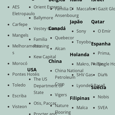
AES
Orient Express
Familia D’
Maccaferri
Gazit Gl
Eletropaulo
Ansenbourg
Ballymore
Japão
Qatar
Carfepe
Canadá
Vestey Group
Sony
O Emir
Mangels
Quebecor
Familia
Toyobo
Espanha
Melhoramento
Rausing
Alcan
s
Prima,
Holanda
Kew Capital
China
Morocó
Makro, Philips
Single 
USA
China National
Pontes Hotéis
SHV Gas
Dia%
Petroleum
The US
Corp
Toledo
Lyondell Basell
Department of
Suécia
State
Vigers
Escriba
Nobis
Filipinas
Otis, Paccar
Nature
Visteon
Malca
SVEA
Flooring
Procter and