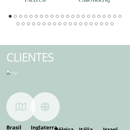
PAULO, SP
CABO FRIO, RJ
CLIENTES
Brasil
Inglaterra
Bélgica
Itália
Israel