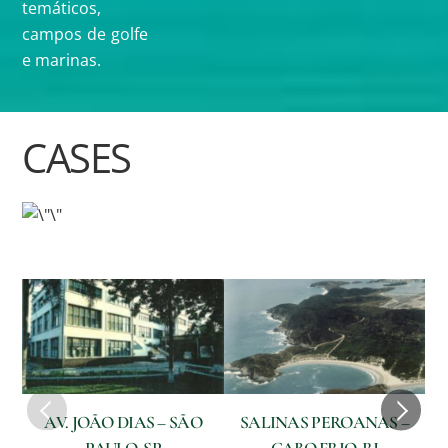
temáticos,
campos de golfe
e marinas.
CASES
AV. JOÃO DIAS – SÃO
SALINAS PEROANAS –