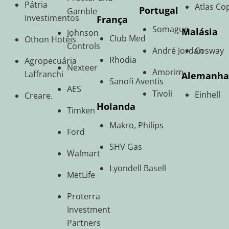
Pátria
Atlas Co
Portugal
Gamble
Investimentos
França
Somague
Malásia
Johnson
Club Med
Othon Hotéis
Controls
André Jordan
Cosway
Rhodia
Agropecuária
Nexteer
Amorim
Laffranchi
Alemanh
Sanofi Aventis
AES
Tivoli
Einhell
Creare.
Holanda
Timken
Makro, Philips
Ford
SHV Gas
Walmart
Lyondell Basell
MetLife
Proterra
Investment
Partners